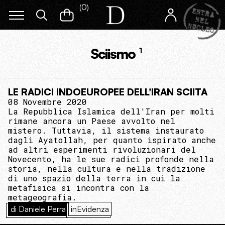
(
0
)
Sciismo
1
LE RADICI INDOEUROPEE DELL'IRAN SCIITA
08 Novembre 2020
La Repubblica Islamica dell'Iran per molti
rimane ancora un Paese avvolto nel
mistero. Tuttavia, il sistema instaurato
dagli Ayatollah, per quanto ispirato anche
ad altri esperimenti rivoluzionari del
Novecento, ha le sue radici profonde nella
storia, nella cultura e nella tradizione
di uno spazio della terra in cui la
metafisica si incontra con la
metageografia.
di Daniele Perra
inEvidenza