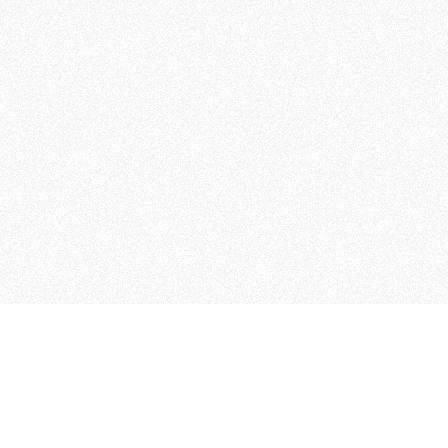
 che riunisce cinque testate giornalistiche, che oltr