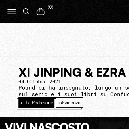
(
0
)
XI JINPING & EZR
04 Ottobre 2021
Pound ci ha insegnato, lungo un s
sul serio e i suoi libri su Confu
di La Redazione
inEvidenza
VIVI NASCOSTO.