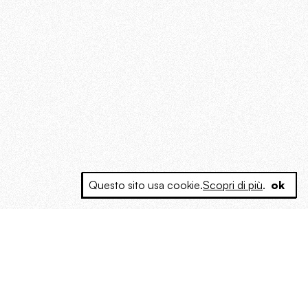
Questo sito usa cookie.
Scopri di più
.
ok
e a produrre contenuti esclusivi e inediti