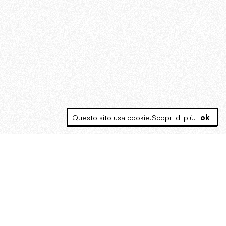
Questo sito usa cookie.
Scopri di più
.
ok
MAGOG è un gruppo editoriale che
riunisce cinque testate giornalistiche, che
oltre a produrre contenuti esclusivi e
inediti quotidiani, pubblica libri, organizza
eventi di vario genere, smuove le
coscienze, sposta le masse, spariglia le