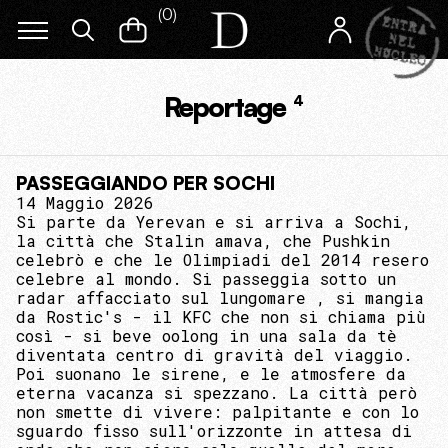
(
0
)
Reportage
4
PASSEGGIANDO PER SOCHI
14 Maggio 2026
Si parte da Yerevan e si arriva a Sochi,
la città che Stalin amava, che Pushkin
celebrò e che le Olimpiadi del 2014 resero
celebre al mondo. Si passeggia sotto un
radar affacciato sul lungomare , si mangia
da Rostic's - il KFC che non si chiama più
così - si beve oolong in una sala da tè
diventata centro di gravità del viaggio.
Poi suonano le sirene, e le atmosfere da
eterna vacanza si spezzano. La città però
non smette di vivere: palpitante e con lo
sguardo fisso sull'orizzonte in attesa di