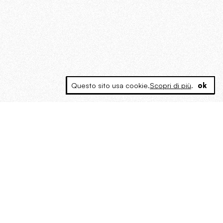
Questo sito usa cookie.
Scopri di più
.
ok
MAGOG è un gruppo editoriale che
riunisce cinque testate giornalistiche, che
oltre a produrre contenuti esclusivi e
inediti quotidiani, pubblica libri, organizza
eventi di vario genere, smuove le
coscienze, sposta le masse, spariglia le
idee.