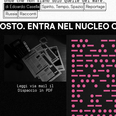
onde che non siano solo quelle del mare.
di Edoardo Casella
Spirito, Tempo, Spazio
Reportage
Russia
Racconti
COSTO. ENTRA NEL NUCLEO 
Leggi via mail il
Dispaccio in PDF