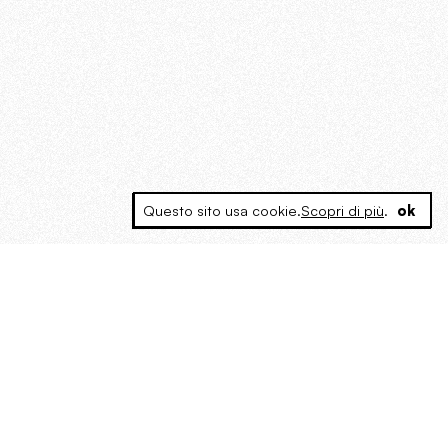
Questo sito usa cookie.
Scopri di più
.
ok
MAGOG è un gruppo editoriale che
riunisce cinque testate giornalistiche, che
oltre a produrre contenuti esclusivi e
inediti quotidiani, pubblica libri, organizza
eventi di vario genere, smuove le
coscienze, sposta le masse, spariglia le
idee.