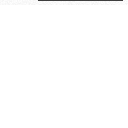
MAGOG è un gruppo editoriale che
riunisce cinque testate giornalistiche, che
oltre a produrre contenuti esclusivi e
inediti quotidiani, pubblica libri, organizza
eventi di vario genere, smuove le
coscienze, sposta le masse, spariglia le
idee.
“Scrivere è dare un senso al
soffrire”. Alchimia di Alejandra
Pizarnik