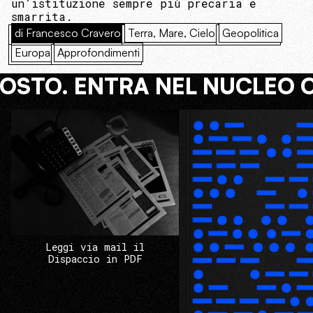
un’istituzione sempre più precaria e
smarrita.
di Francesco Cravero
Terra, Mare, Cielo
Geopolitica
Europa
Approfondimenti
COSTO. ENTRA NEL NUCLEO 
Leggi via mail il
Dispaccio in PDF