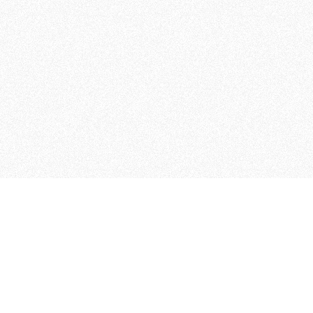
 che riunisce cinque testate giornalistiche, che oltr
rganizza eventi di vario genere, smuove le coscienze, s