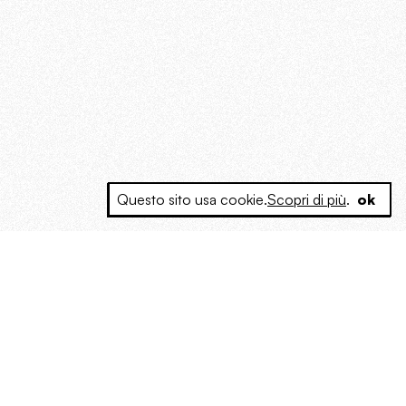
Questo sito usa cookie.
Scopri di più
.
ok
e a produrre contenuti esclusivi e inediti
posta le masse, spariglia le idee.