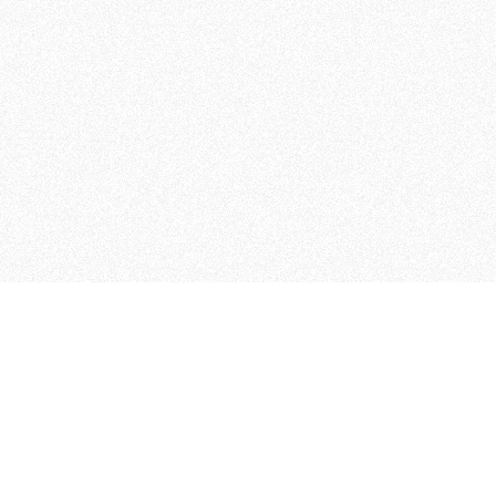
MAGOG è un gruppo editoriale
quotidiani, pubblica libri, o