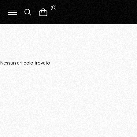
(
0
)
Nessun articolo trovato