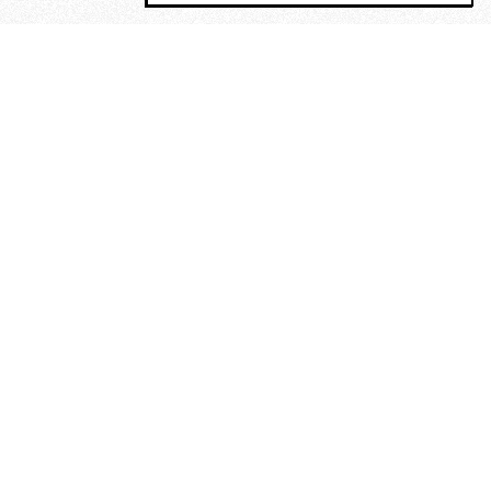
MAGOG è un gruppo editoriale che
riunisce cinque testate giornalistiche, che
oltre a produrre contenuti esclusivi e
inediti quotidiani, pubblica libri, organizza
eventi di vario genere, smuove le
coscienze, sposta le masse, spariglia le
idee.
“Scrivere è dare un senso al
soffrire”. Alchimia di Alejandra
Pizarnik