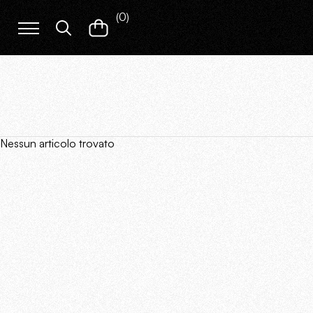
(
0
)
Nessun articolo trovato