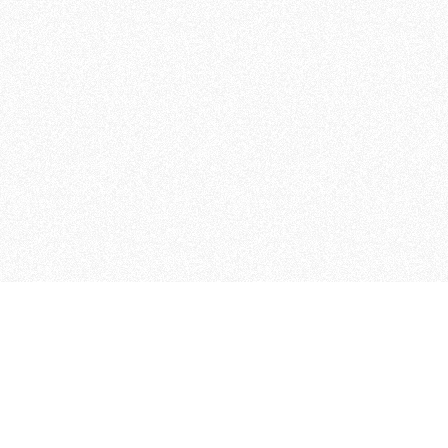
MAGOG è un gruppo editoriale
quotidiani, pubblica libri, o