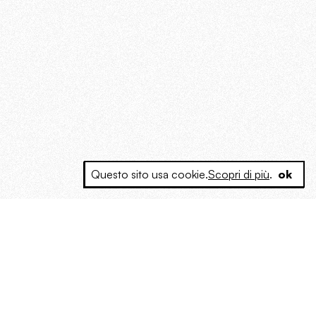
Questo sito usa cookie.
Scopri di più
.
ok
e a produrre contenuti esclusivi e inediti
posta le masse, spariglia le idee.