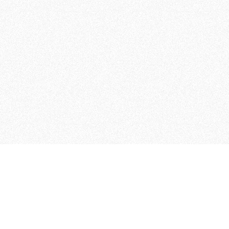
 che riunisce cinque testate giornalistiche, che oltr
rganizza eventi di vario genere, smuove le coscienze, s