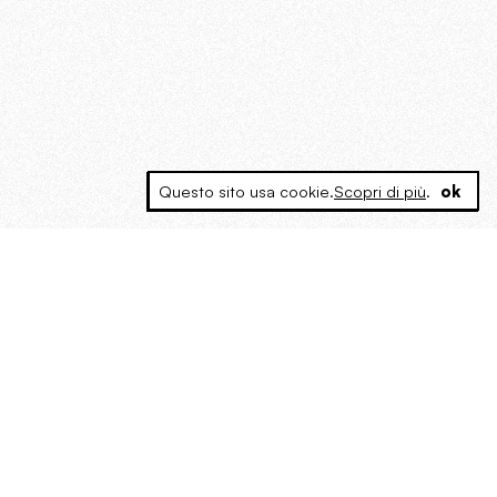
Questo sito usa cookie.
Scopri di più
.
ok
MAGOG è un gruppo editoriale che
riunisce cinque testate giornalistiche, che
oltre a produrre contenuti esclusivi e
inediti quotidiani, pubblica libri, organizza
eventi di vario genere, smuove le
coscienze, sposta le masse, spariglia le
idee.