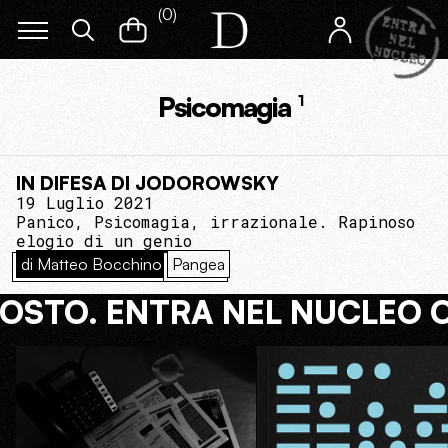
(
0
)
Psicomagia
1
IN DIFESA DI JODOROWSKY
19 Luglio 2021
Panico, Psicomagia, irrazionale. Rapinoso
elogio di un genio
di Matteo Bocchino
Pangea
COSTO. ENTRA NEL NUCLEO 