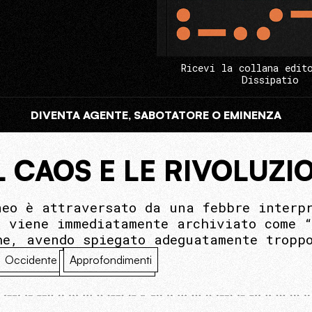
Ricevi la collana edit
Dissipatio
DIVENTA AGENTE, SABOTATORE O EMINENZA
L CAOS E LE RIVOLUZI
neo è attraversato da una febbre interp
e viene immediatamente archiviato come 
he, avendo spiegato adeguatamente tropp
Occidente
Approfondimenti