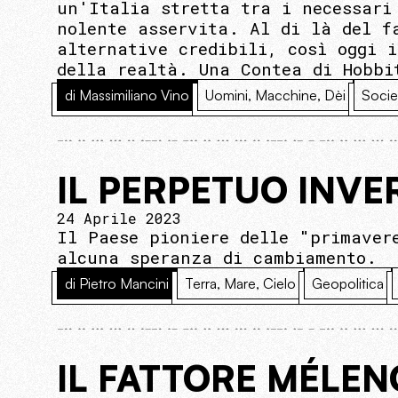
un'Italia stretta tra i necessari
nolente asservita. Al di là del f
alternative credibili, così oggi 
della realtà. Una Contea di Hobbi
di Massimiliano Vino
Uomini, Macchine, Dèi
Socie
IL PERPETUO INVE
24 Aprile 2023
Il Paese pioniere delle "primaver
alcuna speranza di cambiamento.
di Pietro Mancini
Terra, Mare, Cielo
Geopolitica
IL FATTORE MÉLE