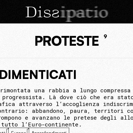
PROTESTE
9
I DIMENTICATI
 rimontata una rabbia a lungo compressa
 progressista. Là dove ciò che era stat
afica attraverso l’accoglienza indiscri
ontrario: abbandono, paura, territori c
rompono e avanzano le pretese degli all
 tutto l’Euro-continente.