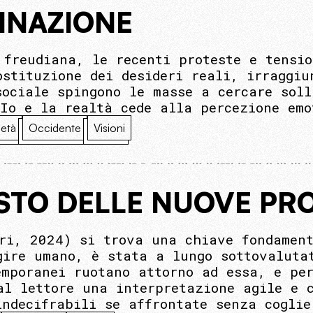
INAZIONE
 freudiana, le recenti proteste e tensio
ostituzione dei desideri reali, irraggiu
sociale spingono le masse a cercare soll
’Io e la realtà cede alla percezione emo
età
Occidente
Visioni
STO DELLE NUOVE PR
ri, 2024) si trova una chiave fondament
gire umano, è stata a lungo sottovaluta
emporanei ruotano attorno ad essa, e pe
al lettore una interpretazione agile e 
indecifrabili se affrontate senza coglie