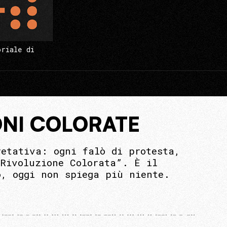
oriale di
ONI COLORATE
retativa: ogni falò di protesta,
“Rivoluzione Colorata”. È il
o, oggi non spiega più niente.