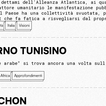
 dettami dell'Alleanza Atlantica, ai qu
attore umanitario le manifestazione pub
il Paese ha una collettività svuotata, p
t che fa fatica a risvegliarsi dal prop
tà
Italia
Visioni
RNO TUNISINO
e arabe" si trova ancora una volta sull
Africa
Approfondimenti
NCHON