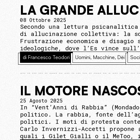
LA GRANDE ALLUC
08 Ottobre 2025
Secondo una lettura psicanalitica
di allucinazione collettiva: la s
Frustrazione economica e disagio 
ideologiche, dove l’Es vince sull
di Francesco Teodori
Uomini, Macchine, Dèi
Soci
IL MOTORE NASCO
25 Agosto 2025
In “Vent’Anni di Rabbia” (Mondado
politico. La rabbia, fonte dell’a
politici. I moti di protesta cont
Carlo Invernizzi-Accetti propone 
quali i Gilet Gialli o il MeToo, 