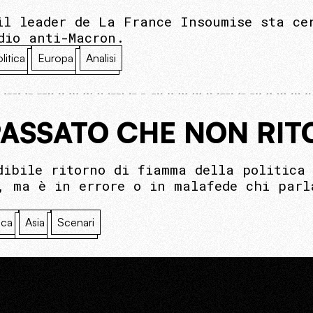
il leader de La France Insoumise sta ce
dio anti-Macron.
itica
Europa
Analisi
PASSATO CHE NON RI
dibile ritorno di fiamma della politica 
, ma è in errore o in malafede chi parl
ica
Asia
Scenari