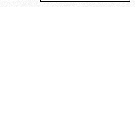
MAGOG è un gruppo editoriale che
riunisce cinque testate giornalistiche, che
oltre a produrre contenuti esclusivi e
inediti quotidiani, pubblica libri, organizza
eventi di vario genere, smuove le
coscienze, sposta le masse, spariglia le
idee.
“Scrivere è dare un senso al
soffrire”. Alchimia di Alejandra
Pizarnik