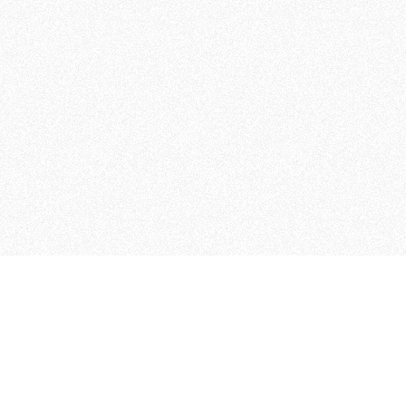
MAGOG è un gruppo editoriale
quotidiani, pubblica libri, o