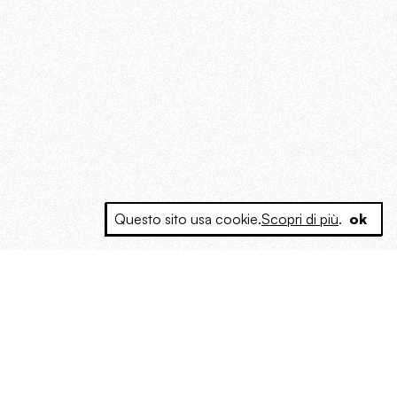
Questo sito usa cookie.
Scopri di più
.
ok
e a produrre contenuti esclusivi e inediti
posta le masse, spariglia le idee.