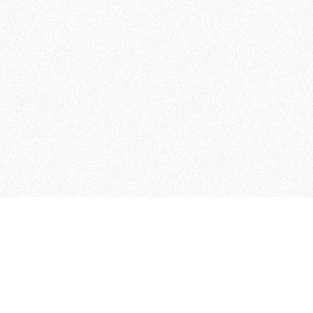
 che riunisce cinque testate giornalistiche, che oltr
rganizza eventi di vario genere, smuove le coscienze, s