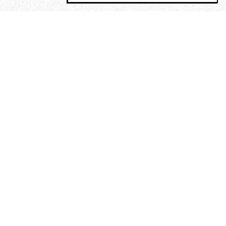
MAGOG è un gruppo editoriale che
riunisce cinque testate giornalistiche, che
oltre a produrre contenuti esclusivi e
inediti quotidiani, pubblica libri, organizza
eventi di vario genere, smuove le
coscienze, sposta le masse, spariglia le
idee.
“Scrivere è dare un senso al
soffrire”. Alchimia di Alejandra
Pizarnik