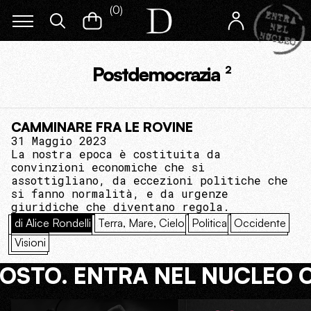
(
0
)
Postdemocrazia
2
CAMMINARE FRA LE ROVINE
31 Maggio 2023
La nostra epoca è costituita da
convinzioni economiche che si
assottigliano, da eccezioni politiche che
si fanno normalità, e da urgenze
giuridiche che diventano regola.
di Alice Rondelli
Terra, Mare, Cielo
Politica
Occidente
Visioni
COSTO. ENTRA NEL NUCLEO 