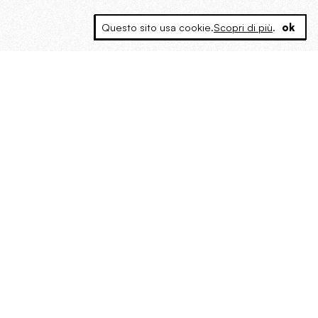
Questo sito usa cookie.
Scopri di più
.
ok
MAGOG è un gruppo editoriale che
riunisce cinque testate giornalistiche, che
oltre a produrre contenuti esclusivi e
inediti quotidiani, pubblica libri, organizza
eventi di vario genere, smuove le
coscienze, sposta le masse, spariglia le
idee.
“Vide uomini che divoravano
altri uomini” – o della ricerca
dell’armonia