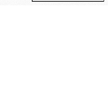
MAGOG è un gruppo editoriale che
riunisce cinque testate giornalistiche, che
oltre a produrre contenuti esclusivi e
inediti quotidiani, pubblica libri, organizza
eventi di vario genere, smuove le
coscienze, sposta le masse, spariglia le
idee.
“Scrivere è dare un senso al
soffrire”. Alchimia di Alejandra
Pizarnik