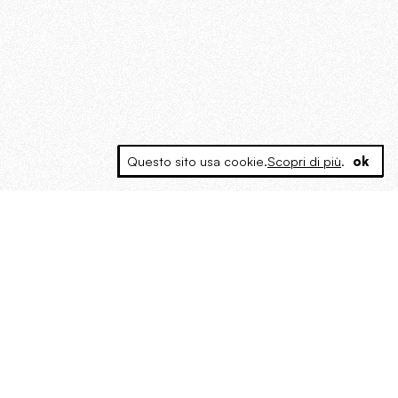
Questo sito usa cookie.
Scopri di più
.
ok
MAGOG è un gruppo editoriale che
riunisce cinque testate giornalistiche, che
oltre a produrre contenuti esclusivi e
inediti quotidiani, pubblica libri, organizza
eventi di vario genere, smuove le
coscienze, sposta le masse, spariglia le
idee.