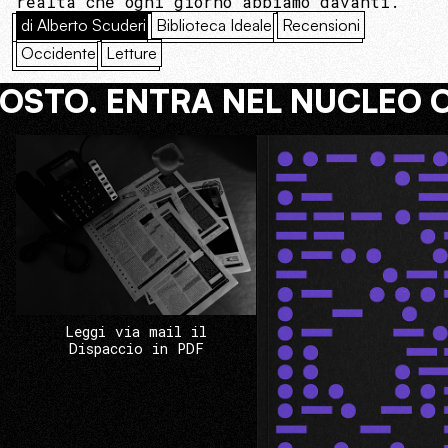
realtà che ogni giorno abbiamo davanti.
di Alberto Scuderi
Biblioteca Ideale
Recensioni
Occidente
Letture
COSTO. ENTRA NEL NUCLEO 
Leggi via mail il
Dispaccio in PDF