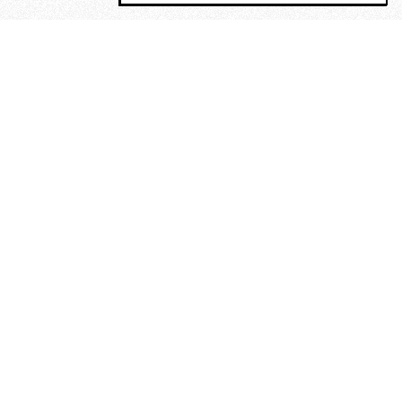
MAGOG è un gruppo editoriale che
riunisce cinque testate giornalistiche, che
oltre a produrre contenuti esclusivi e
inediti quotidiani, pubblica libri, organizza
eventi di vario genere, smuove le
coscienze, sposta le masse, spariglia le
idee.
“Un artista deve essere
reazionario”: Evelyn Waugh, lo
scrittore contro tutti