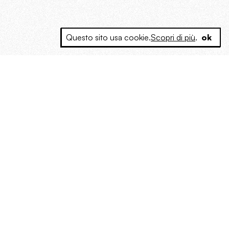
Questo sito usa cookie.
Scopri di più
.
ok
e a produrre contenuti esclusivi e inediti
posta le masse, spariglia le idee.