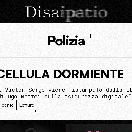
Polizia
1
 CELLULA DORMIENTE
i Victor Serge viene ristampato dalla I
di Ugo Mattei sulla “sicurezza digitale”
idente
Letture