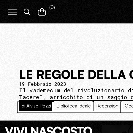
(
0
)
LE REGOLE DELLA
19 Febbraio 2023
Il vademecum del rivoluzionario d
Tacere", arricchito di un saggio 
di Alvise Pozzi
Biblioteca Ideale
Recensioni
Occ
VIVI NASCOSTO.