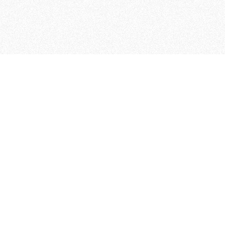
MAGOG è un gruppo editoriale
quotidiani, pubblica libri, o