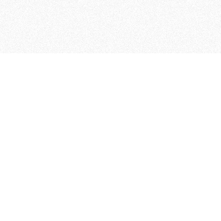
 che riunisce cinque testate giornalistiche, che oltr
rganizza eventi di vario genere, smuove le coscienze, s