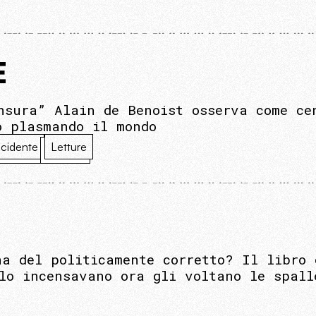
E
nsura” Alain de Benoist osserva come ce
o plasmando il mondo
cidente
Letture
na del politicamente corretto? Il libro
lo incensavano ora gli voltano le spall