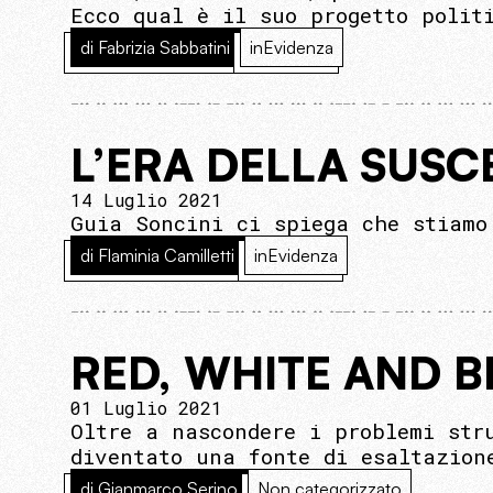
Ecco qual è il suo progetto polit
di Fabrizia Sabbatini
inEvidenza
L’ERA DELLA SUSCE
14 Luglio 2021
Guia Soncini ci spiega che stiamo
di Flaminia Camilletti
inEvidenza
RED, WHITE AND 
01 Luglio 2021
Oltre a nascondere i problemi str
diventato una fonte di esaltazion
di Gianmarco Serino
Non categorizzato