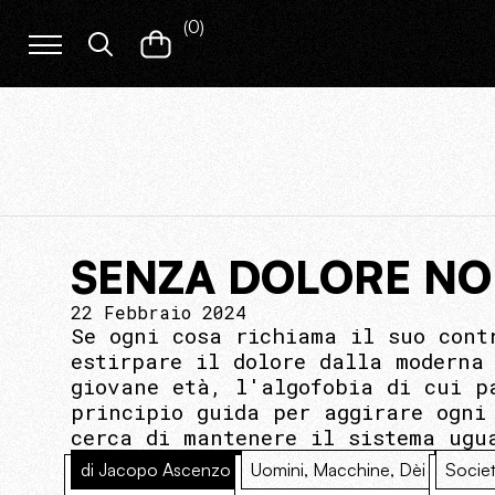
(
0
)
SENZA DOLORE NO
22 Febbraio 2024
Se ogni cosa richiama il suo cont
estirpare il dolore dalla moderna
giovane età, l'algofobia di cui p
principio guida per aggirare ogni
cerca di mantenere il sistema ugu
di Jacopo Ascenzo
Uomini, Macchine, Dèi
Socie