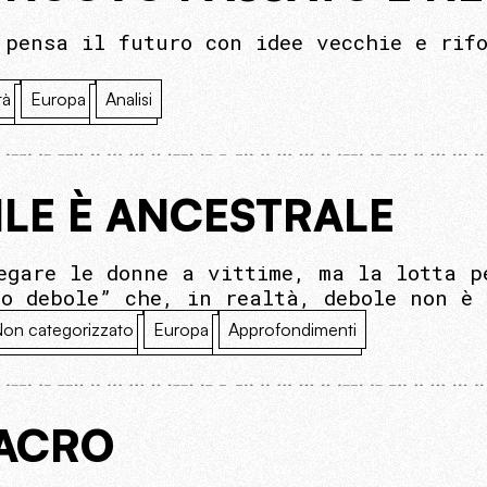
 pensa il futuro con idee vecchie e rif
tà
Europa
Analisi
ILE È ANCESTRALE
egare le donne a vittime, ma la lotta p
so debole” che, in realtà, debole non è 
on categorizzato
Europa
Approfondimenti
SACRO