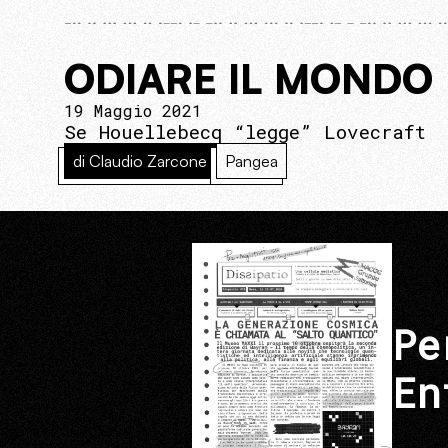
ODIARE IL MONDO
19 Maggio 2021
Se Houellebecq “legge” Lovecraft
di Claudio Zarcone
Pangea
Pe
En