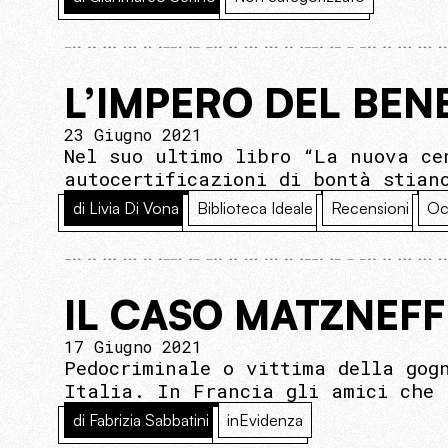
L’IMPERO DEL BEN
23 Giugno 2021
Nel suo ultimo libro “La nuova ce
autocertificazioni di bontà stian
di Livia Di Vona
Biblioteca Ideale
Recensioni
Oc
IL CASO MATZNEFF
17 Giugno 2021
Pedocriminale o vittima della gog
Italia. In Francia gli amici che 
di Fabrizia Sabbatini
inEvidenza