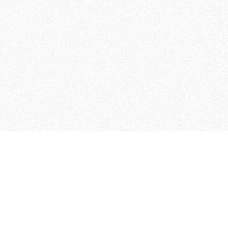
MAGOG è un gruppo editoriale
quotidiani, pubblica libri, o