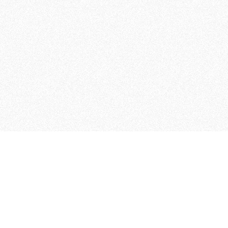
 che riunisce cinque testate giornalistiche, che oltr
rganizza eventi di vario genere, smuove le coscienze, s