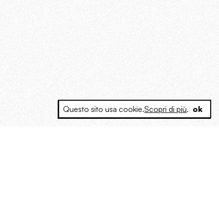
Questo sito usa cookie.
Scopri di più
.
ok
e a produrre contenuti esclusivi e inediti
posta le masse, spariglia le idee.