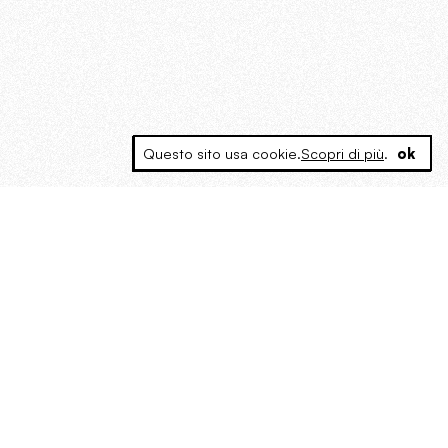
Questo sito usa cookie.
Scopri di più
.
ok
MAGOG è un gruppo editoriale che
riunisce cinque testate giornalistiche, che
oltre a produrre contenuti esclusivi e
inediti quotidiani, pubblica libri, organizza
eventi di vario genere, smuove le
coscienze, sposta le masse, spariglia le
idee.