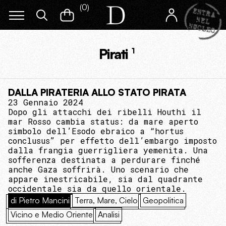
(
0
)
Pirati
1
DALLA PIRATERIA ALLO STATO PIRATA
23 Gennaio 2024
Dopo gli attacchi dei ribelli Houthi il
mar Rosso cambia status: da mare aperto
simbolo dell’Esodo ebraico a “hortus
conclusus” per effetto dell’embargo imposto
dalla frangia guerrigliera yemenita. Una
sofferenza destinata a perdurare finché
anche Gaza soffrirà. Uno scenario che
appare inestricabile, sia dal quadrante
occidentale sia da quello orientale.
di Pietro Mancini
Terra, Mare, Cielo
Geopolitica
Vicino e Medio Oriente
Analisi