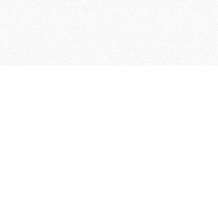
MAGOG è un gruppo editoriale
quotidiani, pubblica libri, o