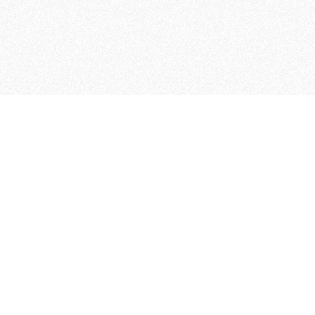
 che riunisce cinque testate giornalistiche, che oltr
rganizza eventi di vario genere, smuove le coscienze, s