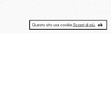
Questo sito usa cookie.
Scopri di più
.
ok
e a produrre contenuti esclusivi e inediti
posta le masse, spariglia le idee.