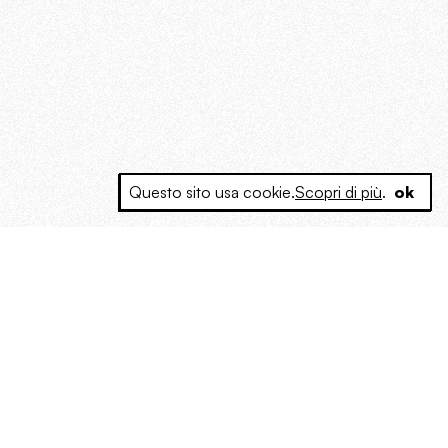
Questo sito usa cookie.
Scopri di più
.
ok
e a produrre contenuti esclusivi e inediti
posta le masse, spariglia le idee.