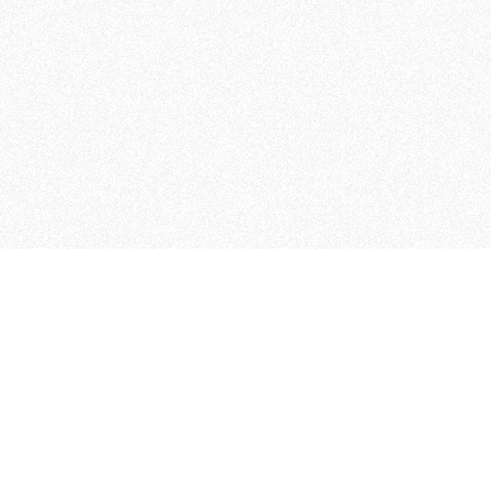
 che riunisce cinque testate giornalistiche, che oltr
rganizza eventi di vario genere, smuove le coscienze, s