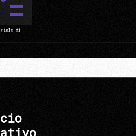
oriale di
cio
ativo