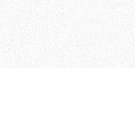
MAGOG è un gruppo editoriale
quotidiani, pubblica libri, o