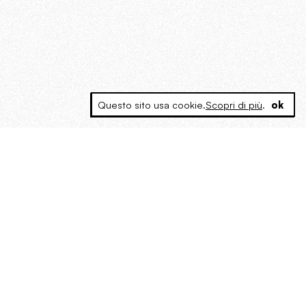
Questo sito usa cookie.
Scopri di più
.
ok
MAGOG è un gruppo editoriale che
riunisce cinque testate giornalistiche, che
oltre a produrre contenuti esclusivi e
inediti quotidiani, pubblica libri, organizza
eventi di vario genere, smuove le
coscienze, sposta le masse, spariglia le
idee.