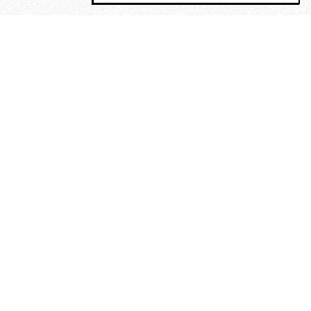
MAGOG è un gruppo editoriale che
riunisce cinque testate giornalistiche, che
oltre a produrre contenuti esclusivi e
inediti quotidiani, pubblica libri, organizza
eventi di vario genere, smuove le
coscienze, sposta le masse, spariglia le
idee.
“Scrivere è dare un senso al
soffrire”. Alchimia di Alejandra
Pizarnik