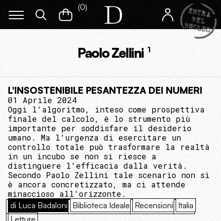
(
0
)
Paolo Zellini
1
L'INSOSTENIBILE PESANTEZZA DEI NUMERI
01 Aprile 2024
Oggi l'algoritmo, inteso come prospettiva
finale del calcolo, è lo strumento più
importante per soddisfare il desiderio
umano. Ma l'urgenza di esercitare un
controllo totale può trasformare la realtà
in un incubo se non si riesce a
distinguere l'efficacia dalla verità.
Secondo Paolo Zellini tale scenario non si
è ancora concretizzato, ma ci attende
minaccioso all'orizzonte.
di Luca Badaloni
Biblioteca Ideale
Recensioni
Italia
Letture