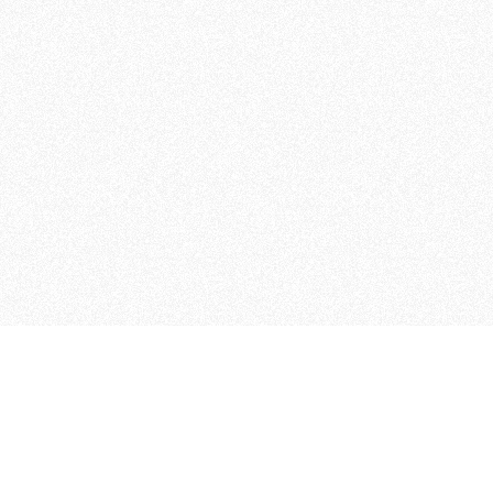
MAGOG è un gruppo editoriale
quotidiani, pubblica libri, o