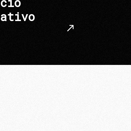
cio
ativo