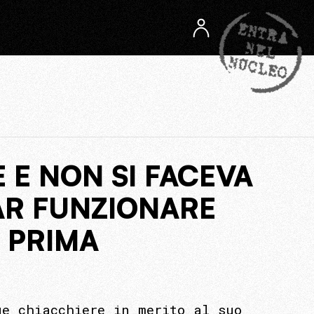
 E NON SI FACEVA
AR FUNZIONARE
A PRIMA
ue chiacchiere in merito al suo