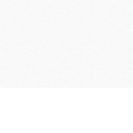
 che riunisce cinque testate giornalistiche, che oltr
rganizza eventi di vario genere, smuove le coscienze, s