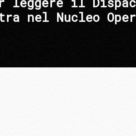
r leggere il Dispac
tra nel Nucleo Oper