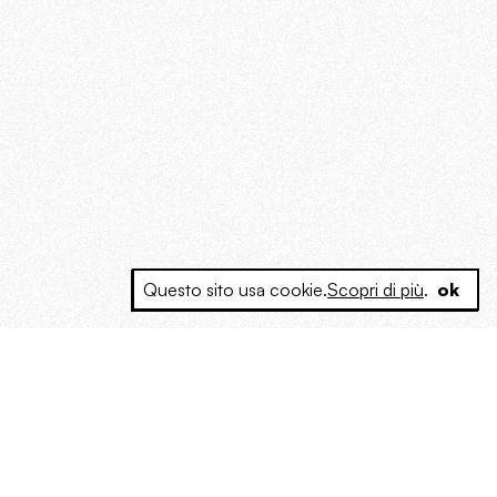
Questo sito usa cookie.
Scopri di più
.
ok
e a produrre contenuti esclusivi e inediti
posta le masse, spariglia le idee.