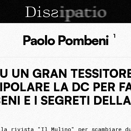
Paolo Pombeni
1
U UN GRAN TESSITORE
IPOLARE LA DC PER F
ENI E I SEGRETI DELL
lla rivista "Il Mulino" per scambiare d