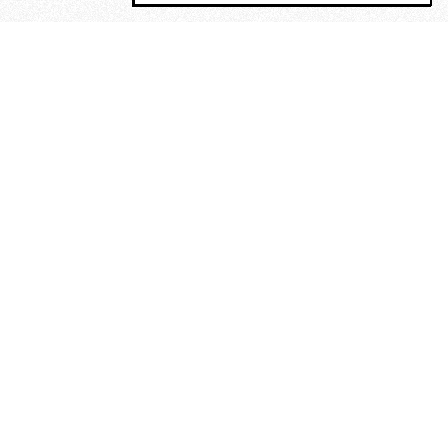
MAGOG è un gruppo editoriale che
riunisce cinque testate giornalistiche, che
oltre a produrre contenuti esclusivi e
inediti quotidiani, pubblica libri, organizza
eventi di vario genere, smuove le
coscienze, sposta le masse, spariglia le
idee.
Era lui?