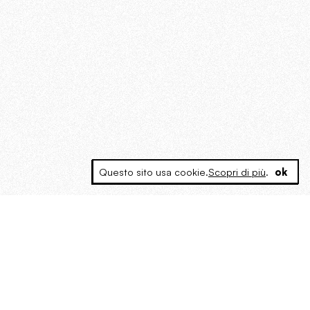
Questo sito usa cookie.
Scopri di più
.
ok
MAGOG è un gruppo editoriale che
riunisce cinque testate giornalistiche, che
oltre a produrre contenuti esclusivi e
inediti quotidiani, pubblica libri, organizza
eventi di vario genere, smuove le