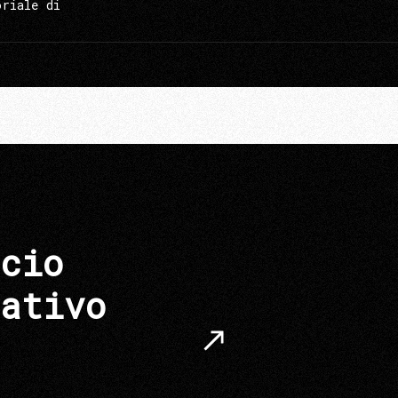
oriale di
cio
ativo