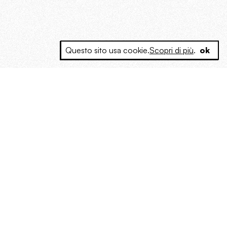
Questo sito usa cookie.
Scopri di più
.
ok
e a produrre contenuti esclusivi e inediti
posta le masse, spariglia le idee.