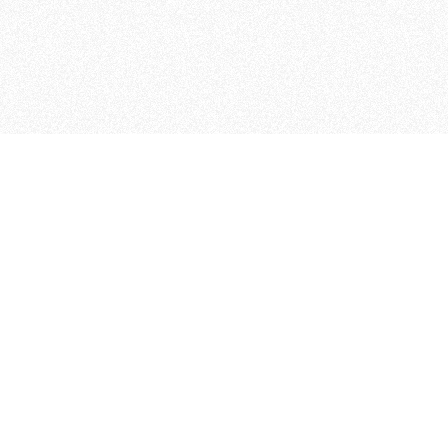
MAGOG è un gruppo editoriale
quotidiani, pubblica libri, o