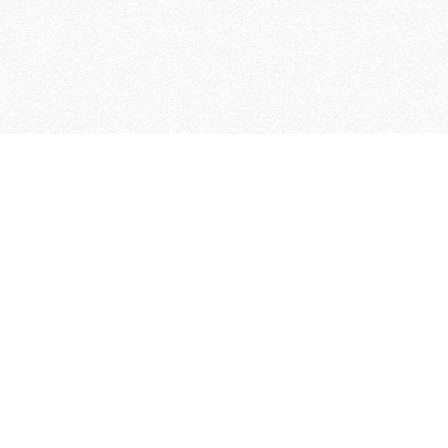
 che riunisce cinque testate giornalistiche, che oltr
rganizza eventi di vario genere, smuove le coscienze, s