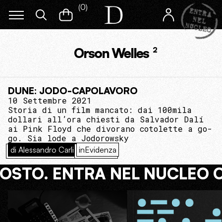
(
0
)
Orson Welles
2
DUNE: JODO-CAPOLAVORO
10 Settembre 2021
Storia di un film mancato: dai 100mila
dollari all’ora chiesti da Salvador Dalí
ai Pink Floyd che divorano cotolette a go-
go. Sia lode a Jodorowsky
di Alessandro Carli
inEvidenza
COSTO. ENTRA NEL NUCLEO 