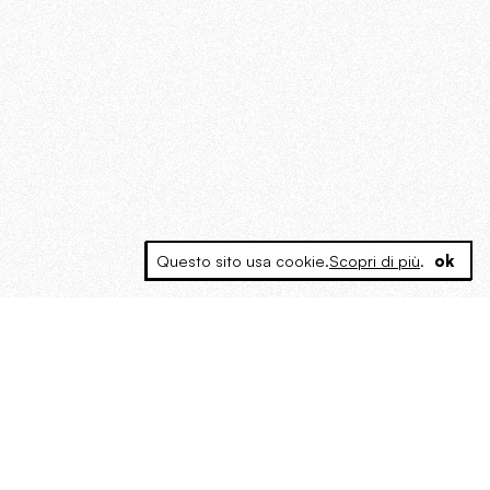
Questo sito usa cookie.
Scopri di più
.
ok
MAGOG è un gruppo editoriale che
riunisce cinque testate giornalistiche, che
oltre a produrre contenuti esclusivi e
inediti quotidiani, pubblica libri, organizza
eventi di vario genere, smuove le
coscienze, sposta le masse, spariglia le