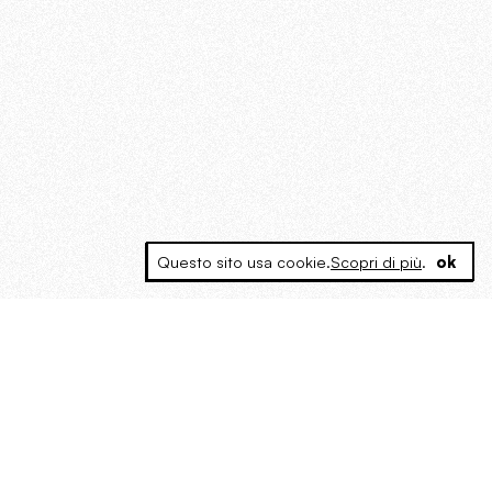
Questo sito usa cookie.
Scopri di più
.
ok
MAGOG è un gruppo editoriale che
riunisce cinque testate giornalistiche, che
oltre a produrre contenuti esclusivi e
inediti quotidiani, pubblica libri, organizza
eventi di vario genere, smuove le
coscienze, sposta le masse, spariglia le