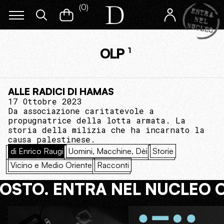
(
0
)
OLP
1
ALLE RADICI DI HAMAS
17 Ottobre 2023
Da associazione caritatevole a
propugnatrice della lotta armata. La
storia della milizia che ha incarnato la
causa palestinese.
di Enrico Raugi
Uomini, Macchine, Dèi
Storie
Vicino e Medio Oriente
Racconti
COSTO. ENTRA NEL NUCLEO 