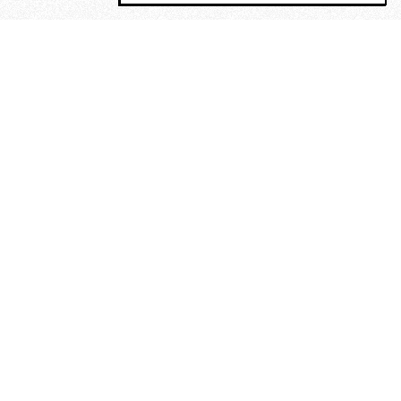
MAGOG è un gruppo editoriale che
riunisce cinque testate giornalistiche, che
oltre a produrre contenuti esclusivi e
inediti quotidiani, pubblica libri, organizza
eventi di vario genere, smuove le
coscienze, sposta le masse, spariglia le
idee.
“Un artista deve essere
reazionario”: Evelyn Waugh, lo
scrittore contro tutti