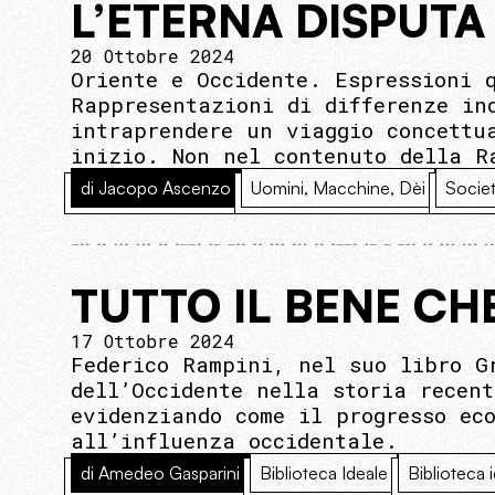
L’ETERNA DISPUTA
20 Ottobre 2024
Oriente e Occidente. Espressioni 
Rappresentazioni di differenze in
intraprendere un viaggio concettu
inizio. Non nel contenuto della R
di Jacopo Ascenzo
Uomini, Macchine, Dèi
Socie
TUTTO IL BENE CH
17 Ottobre 2024
Federico Rampini, nel suo libro G
dell’Occidente nella storia recen
evidenziando come il progresso ec
all’influenza occidentale.
di Amedeo Gasparini
Biblioteca Ideale
Biblioteca 