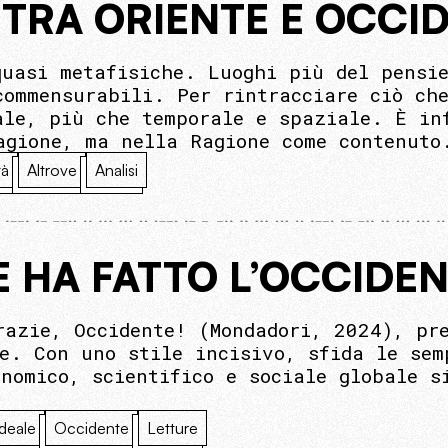
 TRA ORIENTE E OCCI
quasi metafisiche. Luoghi più del pensie
commensurabili. Per rintracciare ciò che
ale, più che temporale e spaziale. È in
agione, ma nella Ragione come contenuto
tà
Altrove
Analisi
E HA FATTO L’OCCIDE
razie, Occidente! (Mondadori, 2024), pr
te. Con uno stile incisivo, sfida le sem
onomico, scientifico e sociale globale s
ideale
Occidente
Letture