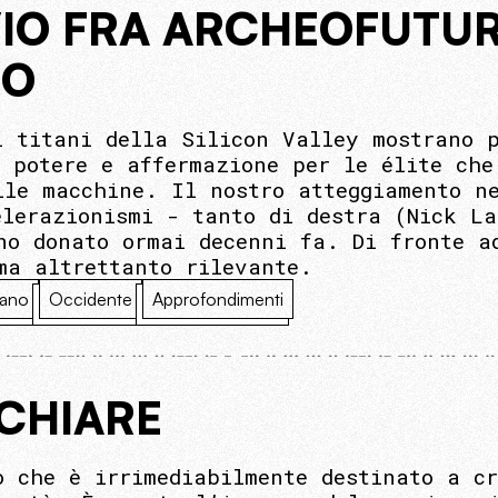
VIO FRA ARCHEOFUTU
MO
i titani della Silicon Valley mostrano 
a potere e affermazione per le élite che
lle macchine. Il nostro atteggiamento n
elerazionismi - tanto di destra (Nick La
no donato ormai decenni fa. Di fronte a
ma altrettanto rilevante.
ano
Occidente
Approfondimenti
CCHIARE
ò che è irrimediabilmente destinato a cr