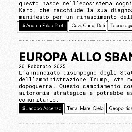
questo nasce nell'ecosistema cogn
Karp, che racchiude la sua diagno
manifesto per un rinascimento del
di Andrea Falco Profili
Cavi, Carta, Dati
Tecnologi
EUROPA ALLO SB
20 Febbraio 2025
L’annunciato disimpegno degli Sta
dell'amministrazione Trump, sta m
dopoguerra. Questo cambiamento co
autonomia strategica e potrebbe e
comunitario.
di Jacopo Ascenzo
Terra, Mare, Cielo
Geopolitic