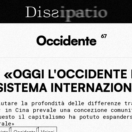
Occidente
67
«OGGI L'OCCIDENTE 
SISTEMA INTERNAZIO
lutare la profondità delle differenze tr
; in Cina prevale una concezione comuni
uesto il capitalismo ha potuto espander
rale»