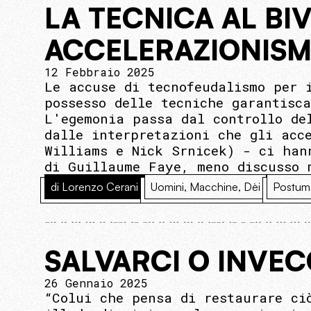
LA TECNICA AL BI
ACCELERAZIONIS
12 Febbraio 2025
Le accuse di tecnofeudalismo per 
possesso delle tecniche garantisc
L'egemonia passa dal controllo de
dalle interpretazioni che gli acc
Williams e Nick Srnicek) - ci han
di Guillaume Faye, meno discusso 
di Lorenzo Cerani
Uomini, Macchine, Dèi
Postum
SALVARCI O INVE
26 Gennaio 2025
“Colui che pensa di restaurare ci