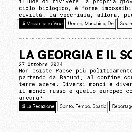
illude di rivivere la propria gio
ciclo biologico, è forse impossib
civiltà. La vecchiaia, allora, pu
di Massimiliano Vino
Uomini, Macchine, Dèi
Socie
LA GEORGIA E IL 
27 Ottobre 2024
Non esiste Paese più politicament
partendo da Batumi, al confine co
terre azere. Diversi mondi e dive
il mondo russo e quello europeo c
ancora?
di La Redazione
Spirito, Tempo, Spazio
Reportag