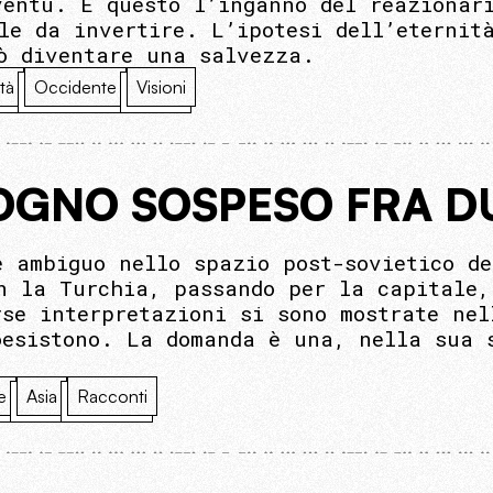
ventù. È questo l’inganno del reazionar
ile da invertire. L’ipotesi dell’eternit
ò diventare una salvezza.
tà
Occidente
Visioni
SOGNO SOSPESO FRA 
e ambiguo nello spazio post-sovietico d
n la Turchia, passando per la capitale,
rse interpretazioni si sono mostrate nel
oesistono. La domanda è una, nella sua 
e
Asia
Racconti