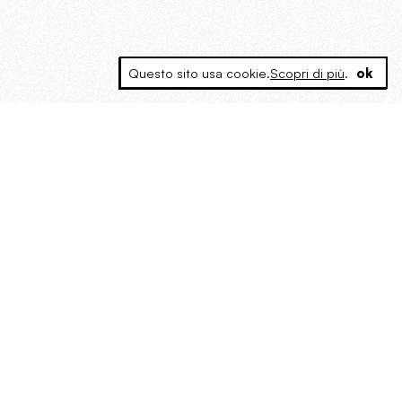
Questo sito usa cookie.
Scopri di più
.
ok
MAGOG è un gruppo editoriale che
riunisce cinque testate giornalistiche, che
oltre a produrre contenuti esclusivi e
inediti quotidiani, pubblica libri, organizza
eventi di vario genere, smuove le
coscienze, sposta le masse, spariglia le
idee.
“Un artista deve essere
reazionario”: Evelyn Waugh, lo
scrittore contro tutti