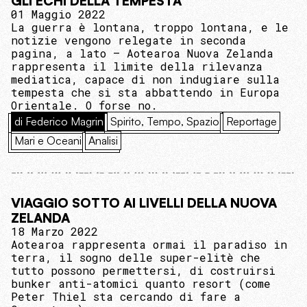
GLI ECHI DELLA TEMPESTA
01 Maggio 2022
La guerra è lontana, troppo lontana, e le
notizie vengono relegate in seconda
pagina, a lato – Aotearoa Nuova Zelanda
rappresenta il limite della rilevanza
mediatica, capace di non indugiare sulla
tempesta che si sta abbattendo in Europa
Orientale. O forse no.
di Federico Magrin
Spirito, Tempo, Spazio
Reportage
Mari e Oceani
Analisi
VIAGGIO SOTTO AI LIVELLI DELLA NUOVA
ZELANDA
18 Marzo 2022
Aotearoa rappresenta ormai il paradiso in
terra, il sogno delle super-elitè che
tutto possono permettersi, di costruirsi
bunker anti-atomici quanto resort (come
Peter Thiel sta cercando di fare a