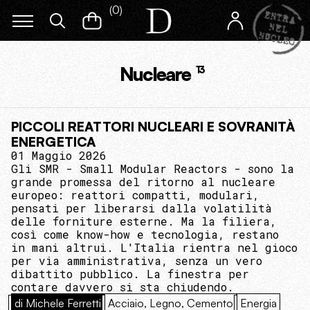
(
0
)
Nucleare
13
PICCOLI REATTORI NUCLEARI E SOVRANITÀ
ENERGETICA
01 Maggio 2026
Gli SMR - Small Modular Reactors - sono la
grande promessa del ritorno al nucleare
europeo: reattori compatti, modulari,
pensati per liberarsi dalla volatilità
delle forniture esterne. Ma la filiera,
così come know-how e tecnologia, restano
in mani altrui. L'Italia rientra nel gioco
per via amministrativa, senza un vero
dibattito pubblico. La finestra per
contare davvero si sta chiudendo.
di Michele Ferretti
Acciaio, Legno, Cemento
Energia