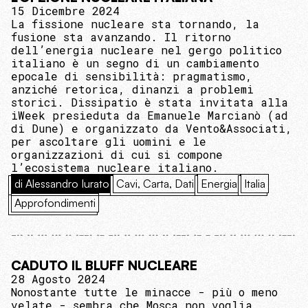
15 Dicembre 2024
La fissione nucleare sta tornando, la
fusione sta avanzando. Il ritorno
dell’energia nucleare nel gergo politico
italiano è un segno di un cambiamento
epocale di sensibilità: pragmatismo,
anziché retorica, dinanzi a problemi
storici. Dissipatio è stata invitata alla
iWeek presieduta da Emanuele Marcianò (ad
di Dune) e organizzato da Vento&Associati,
per ascoltare gli uomini e le
organizzazioni di cui si compone
l’ecosistema nucleare italiano.
di Alessandro Iurato
Cavi, Carta, Dati
Energia
Italia
Approfondimenti
CADUTO IL BLUFF NUCLEARE
28 Agosto 2024
Nonostante tutte le minacce - più o meno
velate - sembra che Mosca non voglia