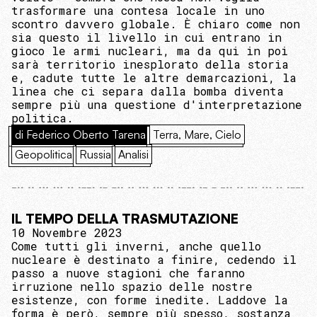
trasformare una contesa locale in uno
scontro davvero globale. È chiaro come non
sia questo il livello in cui entrano in
gioco le armi nucleari, ma da qui in poi
sarà territorio inesplorato della storia
e, cadute tutte le altre demarcazioni, la
linea che ci separa dalla bomba diventa
sempre più una questione d'interpretazione
politica.
di Federico Oberto Tarena
Terra, Mare, Cielo
Geopolitica
Russia
Analisi
IL TEMPO DELLA TRASMUTAZIONE
10 Novembre 2023
Come tutti gli inverni, anche quello
nucleare è destinato a finire, cedendo il
passo a nuove stagioni che faranno
irruzione nello spazio delle nostre
esistenze, con forme inedite. Laddove la
forma è però, sempre più spesso, sostanza