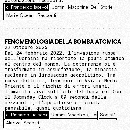
detonazione nucleare.
di Francesco Iasevoli
Uomini, Macchine, Dèi
Storie
Mari e Oceani
Racconti
FENOMENOLOGIA DELLA BOMBA ATOMICA
22 Ottobre 2025
Dal 24 febbraio 2022, l’invasione russa
dell’Ucraina ha riportato la paura atomica
al centro del mondo. La deterrenza si è
trasformata in assuefazione, la minaccia
nucleare in linguaggio geopolitico. Tra
nuove dottrine, tensioni in Asia e Medio
Oriente e il rischio di errori umani,
l’umanità vive sull’orlo del baratro. Con
il Doomsday Clock a 89 secondi dalla
mezzanotte, l’apocalisse è tornata
pensabile, quasi quotidiana.
di Riccardo Ficicchia
Uomini, Macchine, Dèi
Società
Altrove
Scenari