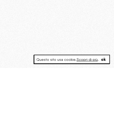
Questo sito usa cookie.
Scopri di più
.
ok
MAGOG è un gruppo editoriale che
riunisce cinque testate giornalistiche, che
oltre a produrre contenuti esclusivi e
inediti quotidiani, pubblica libri, organizza
eventi di vario genere, smuove le
coscienze, sposta le masse, spariglia le