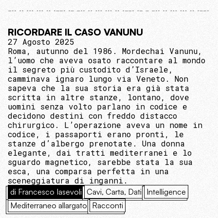
RICORDARE IL CASO VANUNU
27 Agosto 2025
Roma, autunno del 1986. Mordechai Vanunu,
l’uomo che aveva osato raccontare al mondo
il segreto più custodito d’Israele,
camminava ignaro lungo via Veneto. Non
sapeva che la sua storia era già stata
scritta in altre stanze, lontano, dove
uomini senza volto parlano in codice e
decidono destini con freddo distacco
chirurgico. L’operazione aveva un nome in
codice, i passaporti erano pronti, le
stanze d’albergo prenotate. Una donna
elegante, dai tratti mediterranei e lo
sguardo magnetico, sarebbe stata la sua
esca, una comparsa perfetta in una
sceneggiatura di inganni.
di Francesco Iasevoli
Cavi, Carta, Dati
Intelligence
Mediterraneo allargato
Racconti