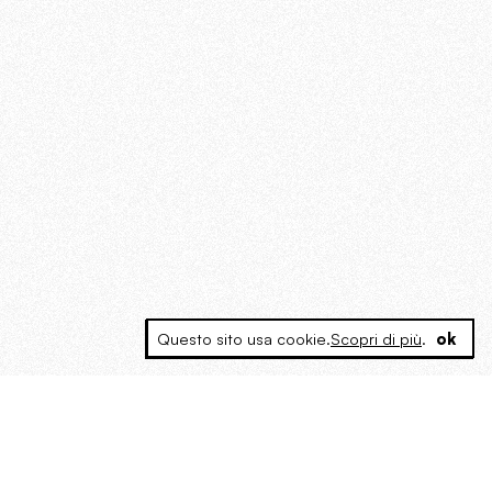
Questo sito usa cookie.
Scopri di più
.
ok
MAGOG è un gruppo editoriale che
riunisce cinque testate giornalistiche, che