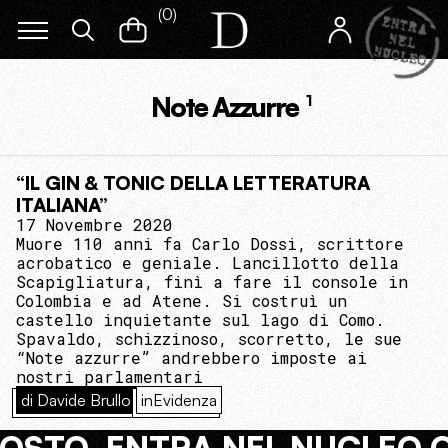
(
0
)
Note Azzurre
1
“IL GIN & TONIC DELLA LETTERATURA
ITALIANA”
17 Novembre 2020
Muore 110 anni fa Carlo Dossi, scrittore
acrobatico e geniale. Lancillotto della
Scapigliatura, finì a fare il console in
Colombia e ad Atene. Si costruì un
castello inquietante sul lago di Como.
Spavaldo, schizzinoso, scorretto, le sue
“Note azzurre” andrebbero imposte ai
nostri parlamentari
di Davide Brullo
inEvidenza