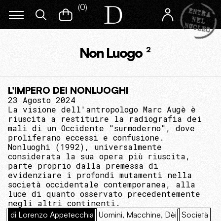
(
0
)
Non Luogo
2
L'IMPERO DEI NONLUOGHI
23 Agosto 2024
La visione dell'antropologo Marc Augè è
riuscita a restituire la radiografia dei
mali di un Occidente "surmoderno", dove
proliferano eccessi e confusione.
Nonluoghi (1992), universalmente
considerata la sua opera più riuscita,
parte proprio dalla premessa di
evidenziare i profondi mutamenti nella
società occidentale contemporanea, alla
luce di quanto osservato precedentemente
negli altri continenti.
di Lorenzo Appetecchia
Uomini, Macchine, Dèi
Società