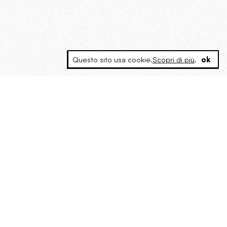
Questo sito usa cookie.
Scopri di più
.
ok
MAGOG è un gruppo editoriale che
riunisce cinque testate giornalistiche, che
oltre a produrre contenuti esclusivi e
inediti quotidiani, pubblica libri, organizza
eventi di vario genere, smuove le
coscienze, sposta le masse, spariglia le
idee.
“Vide uomini che divoravano
altri uomini” – o della ricerca