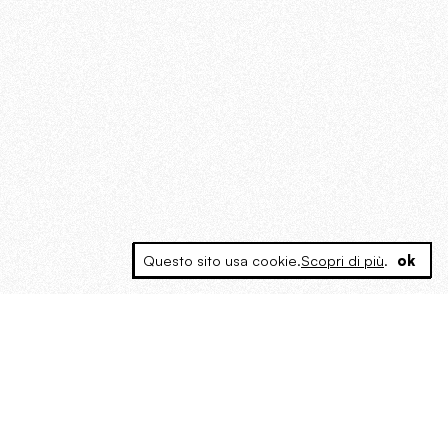
Questo sito usa cookie.
Scopri di più
.
ok
MAGOG è un gruppo editoriale che
riunisce cinque testate giornalistiche, che
oltre a produrre contenuti esclusivi e
inediti quotidiani, pubblica libri, organizza
eventi di vario genere, smuove le