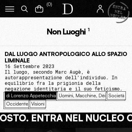
(
0
)
Non Luoghi
1
DAL LUOGO ANTROPOLOGICO ALLO SPAZIO
LIMINALE
16 Settembre 2023
Il luogo, secondo Marc Augè, è
autorappresentazione dell'individuo. In
equilibrio fra la prigionia della
negazione identitaria e il suo feticismo.
di Lorenzo Appetecchia
Uomini, Macchine, Dèi
Società
Occidente
Visioni
COSTO. ENTRA NEL NUCLEO 