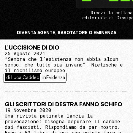
Ricevi la collana
editoriale di Dissip
DIVENTA AGENTE, SABOTATORE O EMINENZA
L’UCCISIONE DI DIO
25 Agosto 2021
“Sembra che l’esistenza non abbia alcun
senso, che tutto sia invano”. Nietzsche e
il nichilismo europeo
di Luca Caddeo
inEvidenza
GLI SCRITTORI DI DESTRA FANNO SCHIFO
19 Novembre 2020
Una rivista patinata lancia la
provocazione: bisogna depurare il canone
dai fascisti. Rispondiamo da par nostro.
Ecco i 50 libri di cui non potete fare a