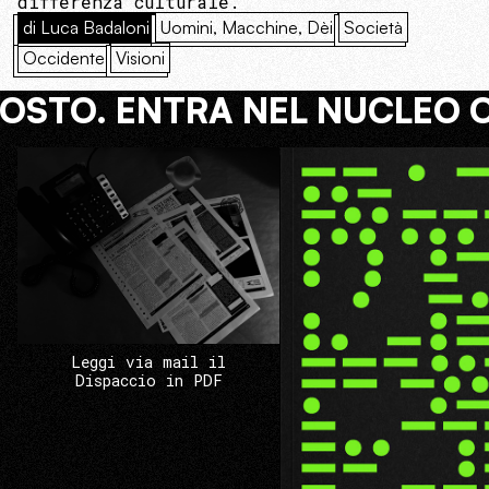
differenza culturale.
di Luca Badaloni
Uomini, Macchine, Dèi
Società
Occidente
Visioni
COSTO. ENTRA NEL NUCLEO 
Leggi via mail il
Dispaccio in PDF