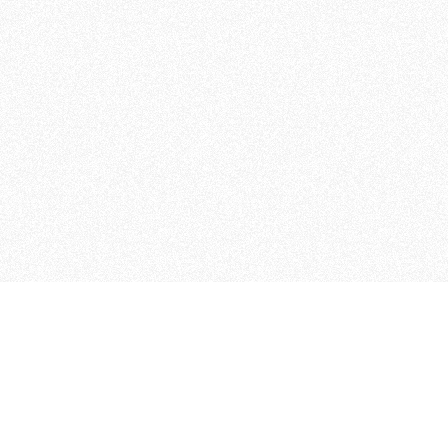
 che riunisce cinque testate giornalistiche, che oltr
rganizza eventi di vario genere, smuove le coscienze, s