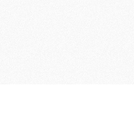
MAGOG è un gruppo editoriale
quotidiani, pubblica libri, o