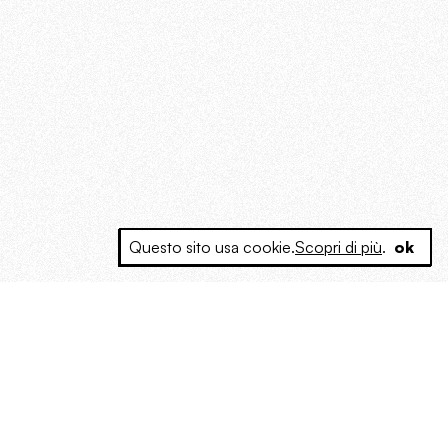
Questo sito usa cookie.
Scopri di più
.
ok
e a produrre contenuti esclusivi e inediti
posta le masse, spariglia le idee.