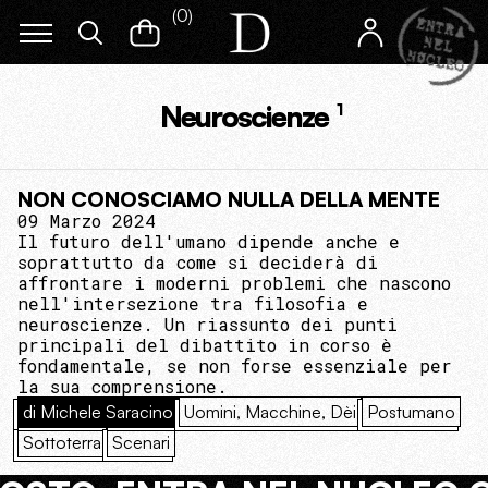
(
0
)
Neuroscienze
1
NON CONOSCIAMO NULLA DELLA MENTE
09 Marzo 2024
Il futuro dell'umano dipende anche e
soprattutto da come si deciderà di
affrontare i moderni problemi che nascono
nell'intersezione tra filosofia e
neuroscienze. Un riassunto dei punti
principali del dibattito in corso è
fondamentale, se non forse essenziale per
la sua comprensione.
di Michele Saracino
Uomini, Macchine, Dèi
Postumano
Sottoterra
Scenari