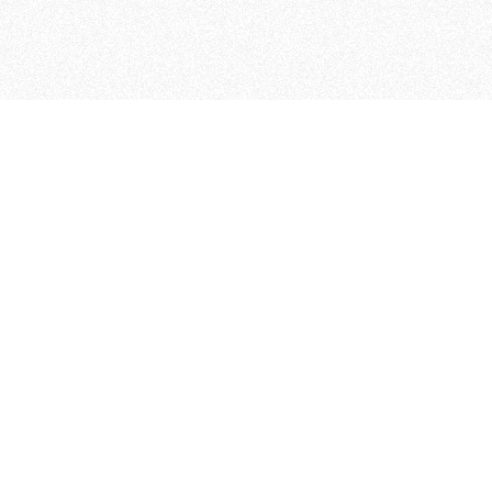
 che riunisce cinque testate giornalistiche, che oltr
rganizza eventi di vario genere, smuove le coscienze, s