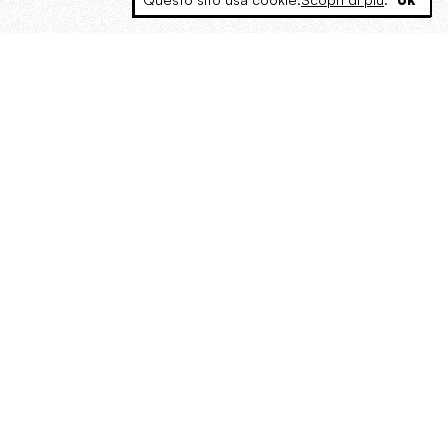
MAGOG è un gruppo editoriale che
riunisce cinque testate giornalistiche, che
oltre a produrre contenuti esclusivi e
inediti quotidiani, pubblica libri, organizza
eventi di vario genere, smuove le
coscienze, sposta le masse, spariglia le
idee.
“Un artista deve essere
reazionario”: Evelyn Waugh, lo
scrittore contro tutti