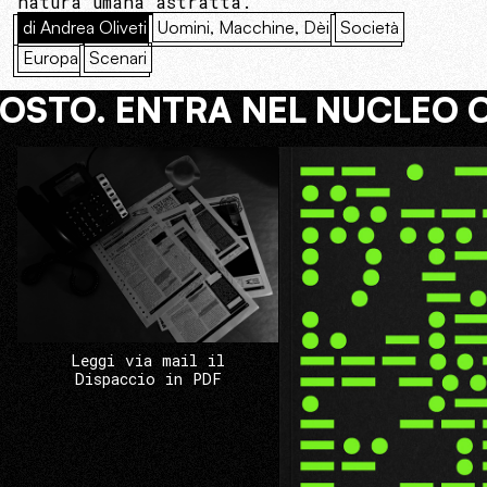
natura umana astratta.
di Andrea Oliveti
Uomini, Macchine, Dèi
Società
Europa
Scenari
COSTO. ENTRA NEL NUCLEO 
Leggi via mail il
Dispaccio in PDF