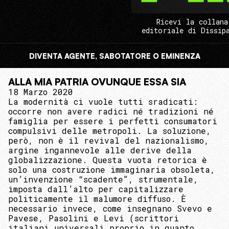
Ricevi la collana
editoriale di Dissip
DIVENTA AGENTE, SABOTATORE O EMINENZA
ALLA MIA PATRIA OVUNQUE ESSA SIA
18 Marzo 2020
La modernità ci vuole tutti sradicati:
occorre non avere radici né tradizioni né
famiglia per essere i perfetti consumatori
compulsivi delle metropoli. La soluzione,
però, non è il revival del nazionalismo,
argine ingannevole alle derive della
globalizzazione. Questa vuota retorica è
solo una costruzione immaginaria obsoleta,
un’invenzione “scadente”, strumentale,
imposta dall’alto per capitalizzare
politicamente il malumore diffuso. È
necessario invece, come insegnano Svevo e
Pavese, Pasolini e Levi (scrittori
italiani universali proprio in quanto