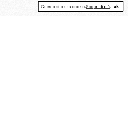
Questo sito usa cookie.
Scopri di più
.
ok
MAGOG è un gruppo editoriale che
riunisce cinque testate giornalistiche, che
oltre a produrre contenuti esclusivi e
inediti quotidiani, pubblica libri, organizza
eventi di vario genere, smuove le
coscienze, sposta le masse, spariglia le
idee.
Era lui?