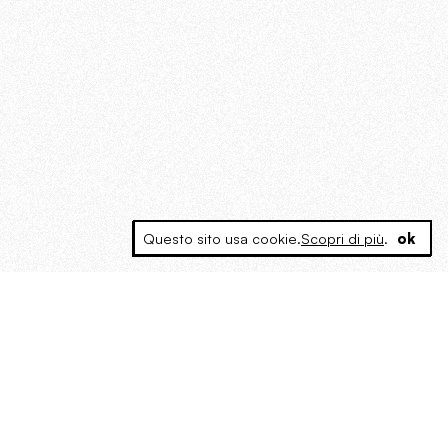
Questo sito usa cookie.
Scopri di più
.
ok
MAGOG è un gruppo editoriale che
riunisce cinque testate giornalistiche, che
oltre a produrre contenuti esclusivi e
inediti quotidiani, pubblica libri, organizza
eventi di vario genere, smuove le
coscienze, sposta le masse, spariglia le