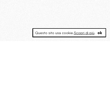
Questo sito usa cookie.
Scopri di più
.
ok
MAGOG è un gruppo editoriale che
riunisce cinque testate giornalistiche, che
oltre a produrre contenuti esclusivi e
inediti quotidiani, pubblica libri, organizza
eventi di vario genere, smuove le
coscienze, sposta le masse, spariglia le
idee.
“Vide uomini che divoravano