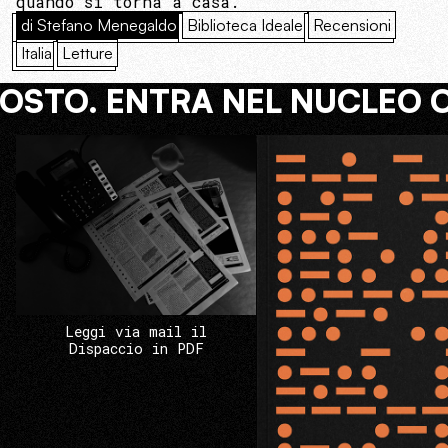
quando si torna a casa.
di Stefano Menegaldo
Biblioteca Ideale
Recensioni
Italia
Letture
COSTO. ENTRA NEL NUCLEO 
Leggi via mail il
Dispaccio in PDF